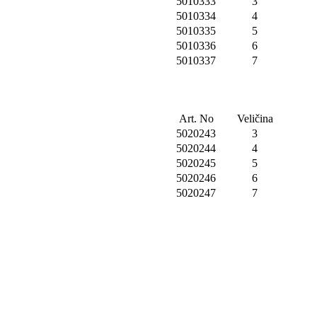
5010333
3
5010334
4
5010335
5
5010336
6
5010337
7
Art. No
Veličina
5020243
3
5020244
4
5020245
5
5020246
6
5020247
7