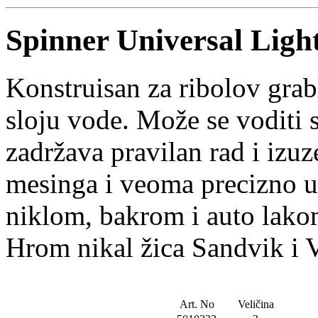
Spinner Universal Ligh
Konstruisan za ribolov grabl
sloju vode. Može se voditi s
zadržava pravilan rad i izuz
mesinga i veoma precizno ura
niklom, bakrom i auto lako
Hrom nikal žica Sandvik i
Art. No
Veličina