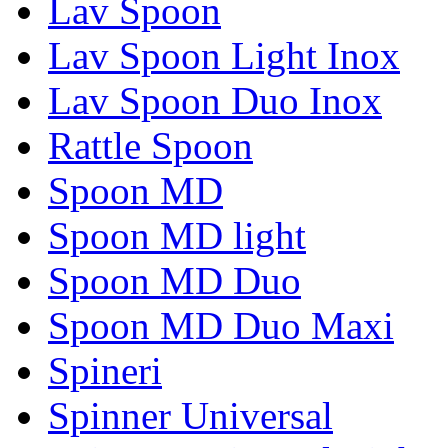
Lav Spoon
Lav Spoon Light Inox
Lav Spoon Duo Inox
Rattle Spoon
Spoon MD
Spoon MD light
Spoon MD Duo
Spoon MD Duo Maxi
Spineri
Spinner Universal