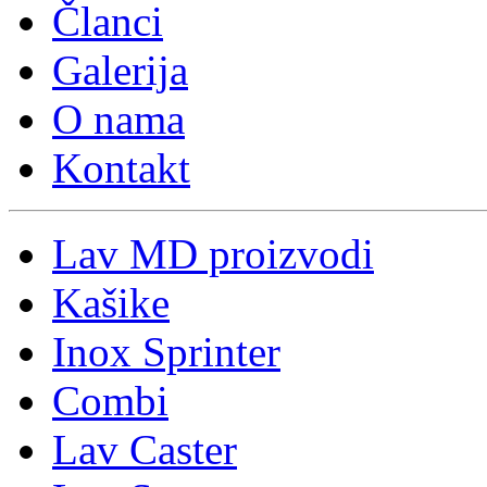
Članci
Galerija
O nama
Kontakt
Lav MD proizvodi
Kašike
Inox Sprinter
Combi
Lav Caster