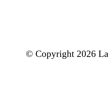
© Copyright 2026 Lav