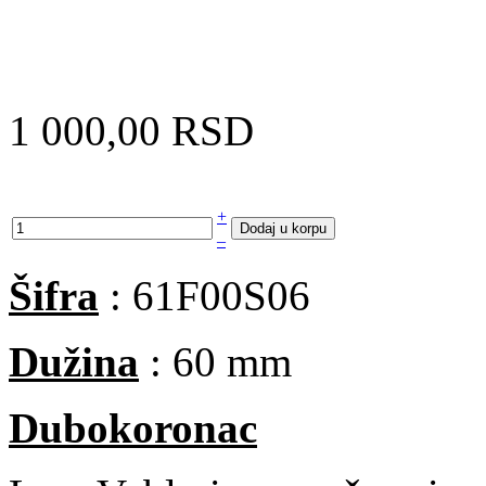
1 000,00 RSD
+
–
Šifra
: 61F00S06
Dužina
: 60 mm
Dubokoronac