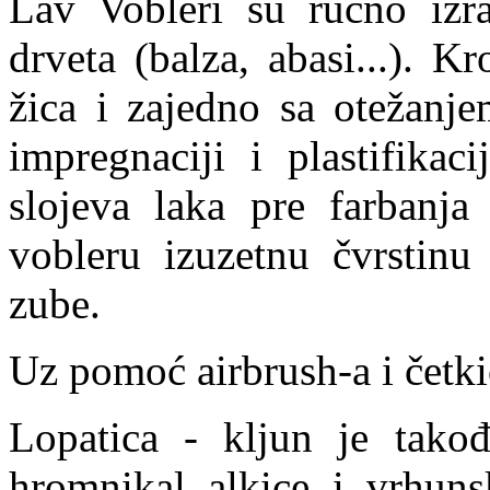
Lav Vobleri su ručno iz
drveta (balza, abasi...). K
žica i zajedno sa otežanj
impregnaciji i plastifikac
slojeva laka pre farbanja
vobleru izuzetnu čvrstinu 
zube.
Uz pomoć airbrush-a i četki
Lopatica - kljun je takođe
hromnikal alkice i vrhu