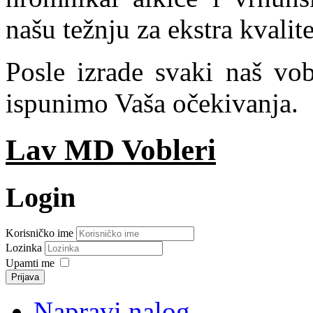
našu težnju za ekstra kvali
Posle izrade svaki naš vob
ispunimo Vaša očekivanja.
Lav MD Vobleri
Login
Korisničko ime
Lozinka
Upamti me
Prijava
Napravi nalog