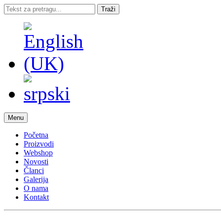
Traži
Menu
Početna
Proizvodi
Webshop
Novosti
Članci
Galerija
O nama
Kontakt