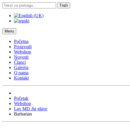
Traži
Menu
Početna
Proizvodi
Webshop
Novosti
Članci
Galerija
O nama
Kontakt
Početak
Webshop
Lav MD Jig glave
Barbarian