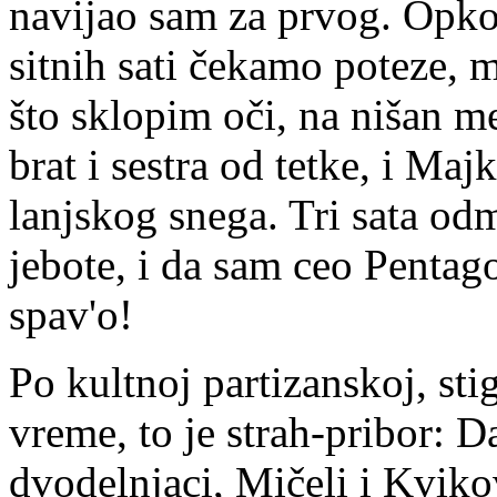
navijao sam za prvog. Opkoli
sitnih sati čekamo poteze, 
što sklopim oči, na nišan m
brat i sestra od tetke, i Maj
lanjskog snega. Tri sata od
jebote, i da sam ceo Pentag
spav'o!
Po kultnoj partizanskoj, stig
vreme, to je strah-pribor: 
dvodelnjaci, Mičeli i Kviko