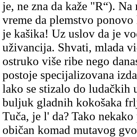
je, ne zna da kaže "R“). Na
vreme da plemstvo ponovo 
je kašika! Uz uslov da je v
uživancija. Shvati, mlada vi
ostruko više ribe nego dan
postoje specijalizovana izda
lako se stizalo do ludačkih 
buljuk gladnih kokošaka fr
Tuča, je l' da? Tako nekako 
običan komad mutavog gvožđ