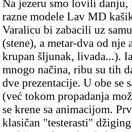
Na jezeru smo lovili danju, 
razne modele Lav MD kašika
Varalicu bi zabacili uz sam
(stene), a metar-dva od nje
krupan šljunak, livada...). 
mnogo načina, ribu su tih d
dve prezentacije. U obe se 
(već tokom propadanja može
se krene sa animacijom. Prv
klasičan "testerasti" džigin