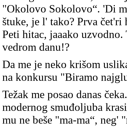
"Okolovo Sokolovo“. 'Di mu
štuke, je l' tako? Prva čet'ri
Peti hitac, jaaako uzvodno. 
vedrom danu!?
Da me je neko krišom uslik
na konkursu "Biramo najglup
Težak me posao danas čeka.
modernog smuđoljuba krasi 
mu ne beše "ma-ma“, neg' "mi