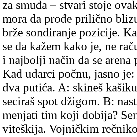
za smuđa – stvari stoje ovak
mora da prođe prilično bliz
brže sondiranje pozicije. Ka
se da kažem kako je, ne ra
i najbolji način da se aren
Kad udarci počnu, jasno je:
dva putića. A: skineš kašiku
seciraš spot džigom. B: nas
menjati tim koji dobija? Sem
viteškija. Vojničkim rečnik