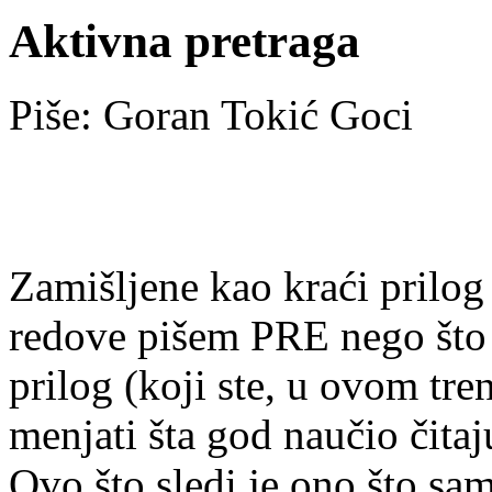
Aktivna pretraga
Piše: Goran Tokić Goci
Zamišljene kao kraći prilog
redove pišem PRE nego što ć
prilog (koji ste, u ovom tren
menjati šta god naučio čita
Ovo što sledi je ono što sa