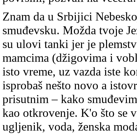
Znam da u Srbijici Nebesko
smuđevsku. Možda tvoje Jez
su ulovi tanki jer je plems
mamcima (džigovima i vobli
isto vreme, uz vazda iste k
isprobaš nešto novo a istov
prisutnim – kako smuđevima
kao otkrovenje. K'o što se v
ugljenik, voda, ženska mod