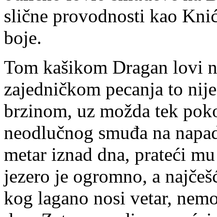
slične provodnosti kao Kni
boje.
Tom kašikom Dragan lovi na
zajedničkom pecanja to nij
brzinom, uz možda tek pokoj
neodlučnog smuđa na napad,
metar iznad dna, prateći mu
jezero je ogromno, a najčeš
kog lagano nosi vetar, nemo