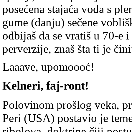
posećena stajaća voda s pl
gume (danju) sečene vobliš
odbijaš da se vratiš u 70-e i 
perverzije, znaš šta ti je čini
Laaave, upomoooć!
Kelneri, faj-ront!
Polovinom prošlog veka, pr
Peri (USA) postavio je tem
ribolova, doktrine čiji post