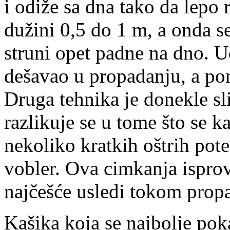
i odiže sa dna tako da lepo
dužini 0,5 do 1 m, a onda s
struni opet padne na dno. U
dešavao u propadanju, a po
Druga tehnika je donekle sli
razlikuje se u tome što se k
nekoliko kratkih oštrih pote
vobler. Ova cimkanja ispro
najčešće usledi tokom prop
Kašika koja se najbolje pok