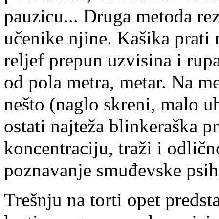
pauzicu... Druga metoda rez
učenike njine. Kašika prat
reljef prepun uzvisina i rup
od pola metra, metar. Na me
nešto (naglo skreni, malo ub
ostati najteža blinkeraška p
koncentraciju, traži i odličn
poznavanje smuđevske psih
Trešnju na torti opet predst