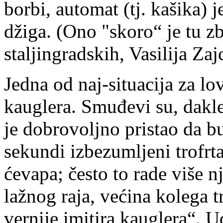
borbi, automat (tj. kašika) j
džiga. (Ono "skoro“ je tu 
staljingradskih, Vasilija Zaj
Jedna od naj-situacija za l
kauglera. Smuđevi su, dakle
je dobrovoljno pristao da b
sekundi izbezumljeni trofrtal
ćevapa; često to rade više n
lažnog raja, većina kolega t
vernije imitira kauglera“. U