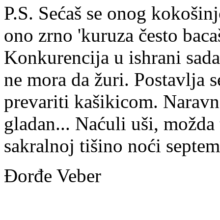
P.S. Sećaš se onog kokošinj
ono zrno 'kuruza često bac
Konkurencija u ishrani sada
ne mora da žuri. Postavlja s
prevariti kašikicom. Naravn
gladan... Naćuli uši, možda 
sakralnoj tišino noći septe
Đorđe Veber