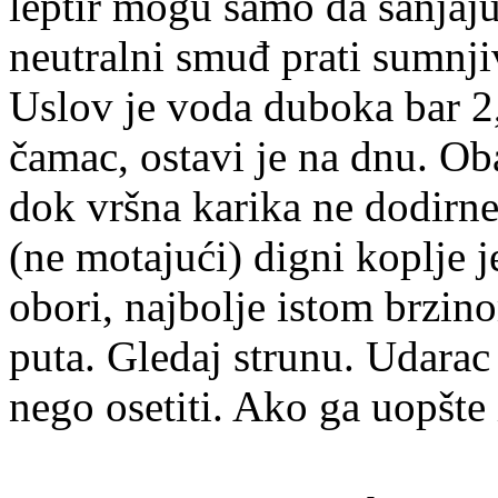
leptir mogu samo da sanjaju
neutralni smuđ prati sumnji
Uslov je voda duboka bar 2
čamac, ostavi je na dnu. O
dok vršna karika ne dodirne
(ne motajući) digni koplje 
obori, najbolje istom brzin
puta. Gledaj strunu. Udarac
nego osetiti. Ako ga uopšte i