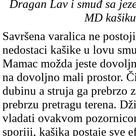
Dragan Lav i smuđ sa jez
MD kašiku
Savršena varalica ne postoji
nedostaci kašike u lovu smu
Mamac možda jeste dovoljno 
na dovoljno mali prostor. 
dubinu a struja ga prebrzo z
prebrzu pretragu terena. Dž
vladati ovakvom pozornicom
sporiji, kašika postaje sve e