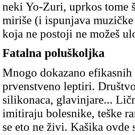
neki Yo-Zuri, uprkos tome š
miriše (i ispunjava muzičke 
koja ne postoji ne možeš ulo
Fatalna poluškoljka
Mnogo dokazano efikasnih va
prvenstveno leptiri. Društvo
silikonaca, glavinjare... Li
imitiraju bolesnike, teške r
se eto ne živi. Kašika ovde 