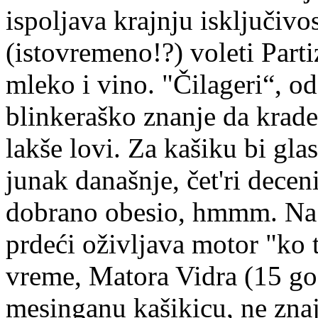
ispoljava krajnju isključiv
(istovremeno!?) voleti Parti
mleko i vino. "Čilageri“, o
blinkeraško znanje da kradem
lakše lovi. Za kašiku bi gla
junak današnje, čet'ri decen
dobrano obesio, hmmm. Na s
prdeći oživljava motor "ko 
vreme, Matora Vidra (15 go
mesinganu kašikicu, ne znaj