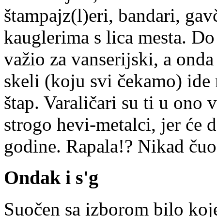
štampajz(l)eri, bandari, gav
kauglerima s lica mesta. Do 
važio za vanserijski, a onda
skeli (koju svi čekamo) ide
štap. Varaličari su ti u ono
strogo hevi-metalci, jer će d
godine. Rapala!? Nikad čuo.
Ondak i s'g
Suočen sa izborom bilo koje