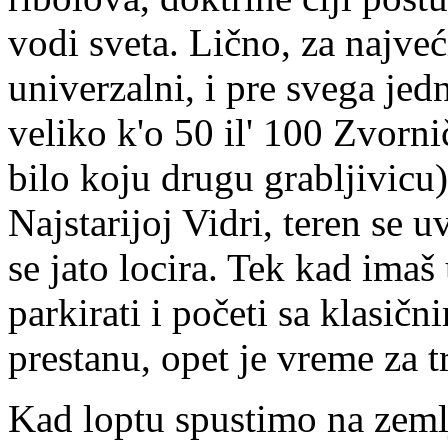
vodi sveta. Lično, za najv
univerzalni, i pre svega jed
veliko k'o 50 il' 100 Zvorni
bilo koju drugu grabljivicu
Najstarijoj Vidri, teren se 
se jato locira. Tek kad imaš
parkirati i početi sa klasi
prestanu, opet je vreme za tr
Kad loptu spustimo na zemlju