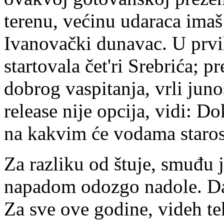
terenu, većinu udaraca imaš
Ivanovački dunavac. U prvih
startovala čet'ri Srebrića; p
dobrog vaspitanja, vrli juno
release nije opcija, vidi: 
na kakvim će vodama starost
Za razliku od štuje, smuđu 
napadom odozgo nadole. Da,
Za sve ove godine, videh tek