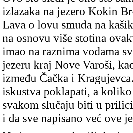
izlazaka na jezero Kokin B
Lava o lovu smuđa na kašik
na osnovu više stotina ovakv
imao na raznima vodama sv
jezeru kraj Nove Varoši, k
između Čačka i Kragujevca.
iskustva poklapati, a koliko 
svakom slučaju biti u prilici
i da sve napisano već ove je