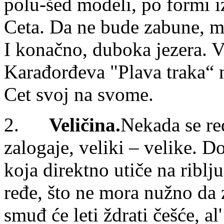
polu-šed modeli, po formi
Ceta. Da ne bude zabune, mi
I konačno, duboka jezera. Ve
Karađorđeva "Plava traka“ 
Cet svoj na svome.
2.
Veličina.
Nekada se re
zalogaje, veliki – velike. D
koja direktno utiče na riblj
ređe, što ne mora nužno da z
smuđ će leti ždrati češće, a