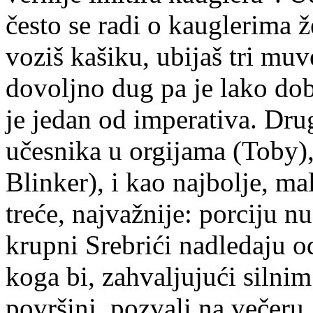
često se radi o kauglerima ž
voziš kašiku, ubijaš tri mu
dovoljno dug pa je lako dobac
je jedan od imperativa. Drug
učesnika u orgijama (Toby),
Blinker), i kao najbolje, m
treće, najvažnije: porciju nu
krupni Srebrići nadledaju o
koga bi, zahvaljujući silni
površini, pozvali na večeru.