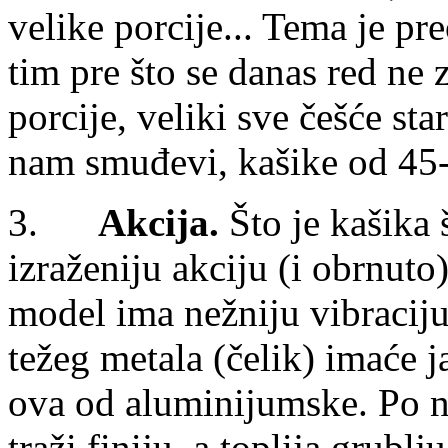
velike porcije... Tema je p
tim pre što se danas red ne
porcije, veliki sve češće st
nam smuđevi, kašike od 45-
3.
Akcija.
Što je kašika 
izraženiju akciju (i obrnuto)
model ima nežniju vibraciju
težeg metala (čelik) imaće 
ova od aluminijumske. Po n
traži finiju, a toplija grubl