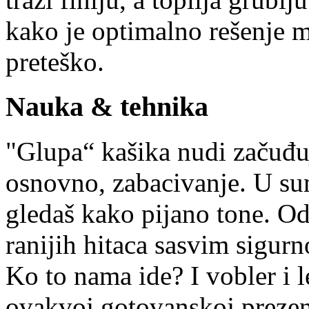
kako je optimalno rešenje m
preteško.
Nauka & tehnika
"Glupa“ kašika nudi začuđuj
osnovno, zabacivanje. U sum
gledaš kako pijano tone. Od
ranijih hitaca sasvim sigurn
Ko to nama ide? I vobler i 
ovakvoj gotovanskoj prezen