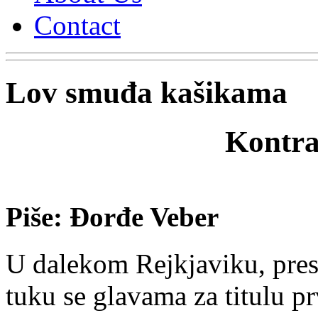
Contact
Lov smuđa kašikama
Kontra
Piše: Đorđe Veber
U dalekom Rejkjaviku, prest
tuku se glavama za titulu p