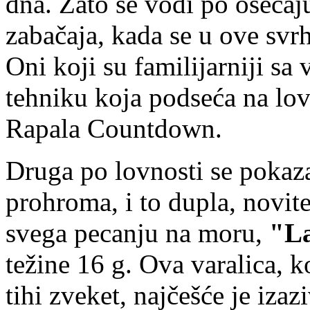
dna. Zato se vodi po osećaj
zabačaja, kada se u ove svr
Oni koji su familijarniji sa
tehniku koja podseća na lo
Rapala Countdown.
Druga po lovnosti se pokazal
prohroma, i to dupla, novit
svega pecanju na moru,
"L
težine 16 g. Ova varalica, 
tihi zveket, najčešće je iz