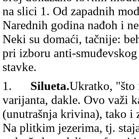
na slici 1. Od zapadnih mode
Narednih godina nađoh i ne
Neki su domaći, tačnije: be
pri izboru anti-smuđevskog e
stavke.
1.
Silueta.
Ukratko, "što
varijanta, dakle. Ovo važi 
(unutrašnja krivina), tako i
Na plitkim jezerima, tj. sta