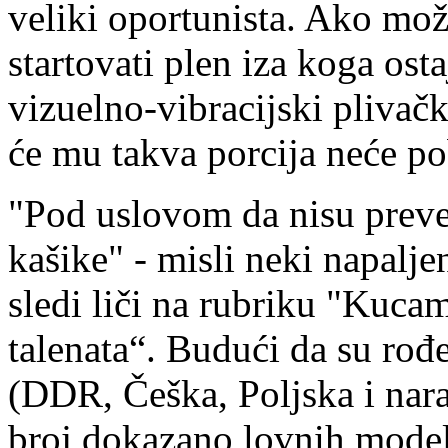
veliki oportunista. Ako može
startovati plen iza koga ost
vizuelno-vibracijski plivačk
će mu takva porcija neće po
"Pod uslovom da nisu prevel
kašike" - misli neki napalje
sledi liči na rubriku "Kuca
talenata“. Budući da su ro
(DDR, Češka, Poljska i nara
broj dokazano lovnih model