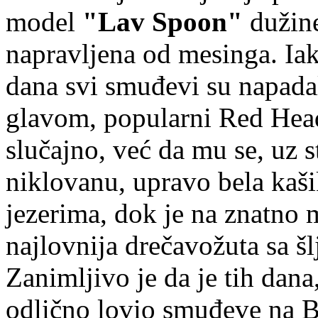
model
"Lav Spoon"
dužine
napravljena od mesinga. Iak
dana svi smuđevi su napadal
glavom, popularni Red Head
slučajno, već da mu se, uz 
niklovanu, upravo bela kaši
jezerima, dok je na znatno
najlovnija drečavožuta sa š
Zanimljivo je da je tih dana
odlično lovio smuđeve na B