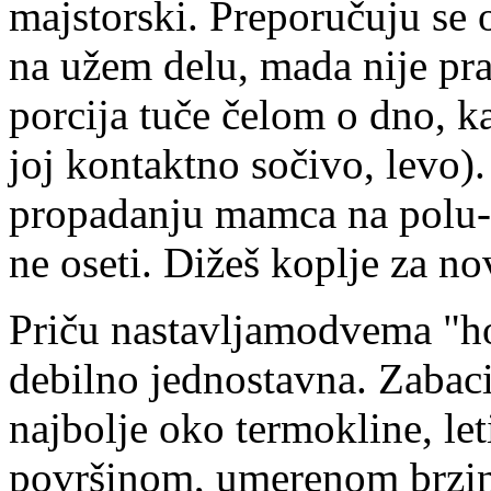
majstorski. Preporučuju se 
na užem delu, mada nije pra
porcija tuče čelom o dno, ka
joj kontaktno sočivo, levo).
propadanju mamca na polu-l
ne oseti. Dižeš koplje za no
Priču nastavljamodvema "ho
debilno jednostavna. Zabac
najbolje oko termokline, let
površinom, umerenom brzin